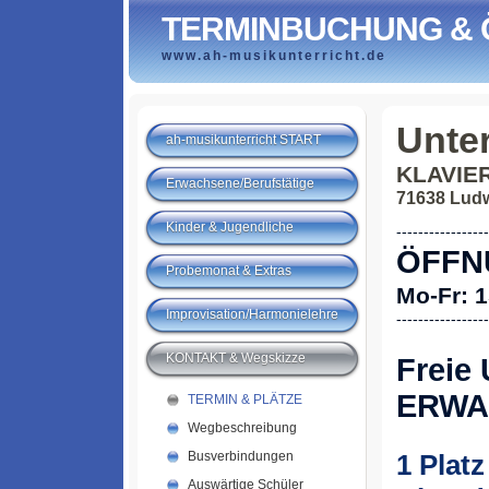
TERMINBUCHUNG & 
www.ah-musikunterricht.de
Unter
ah-musikunterricht START
KLAVIE
Erwachsene/Berufstätige
71638 Ludw
Kinder & Jugendliche
-----------------
ÖFFN
Probemonat & Extras
Mo-Fr: 
Improvisation/Harmonielehre
-----------------
KONTAKT & Wegskizze
Freie 
ERWA
TERMIN & PLÄTZE
Wegbeschreibung
Busverbindungen
1 Platz
Auswärtige Schüler