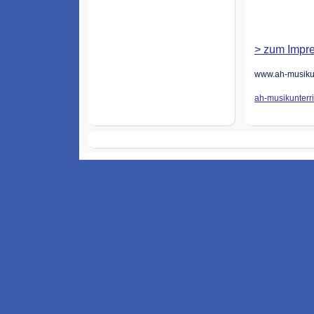
> zum Impr
www.ah-musikun
ah-musikunterr