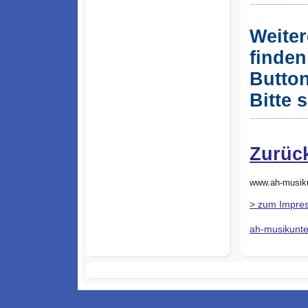
----------------------------
Weiter
finden
Button
Bitte 
----------------------------
Zurüc
www.ah-musikun
> zum Impres
ah-musikunte