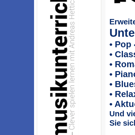
Erweite
Unte
• Pop
• Cla
• Rom
• Pia
• Blu
• Rela
• Akt
nd vi
U
Sie si