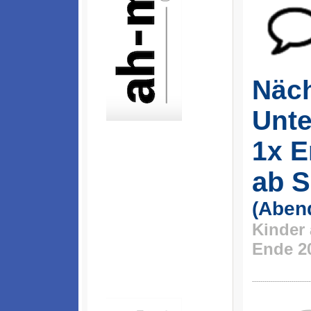
Näch
Unte
1x 
ab 
(Aben
Kinder
Ende 2
----------------------------