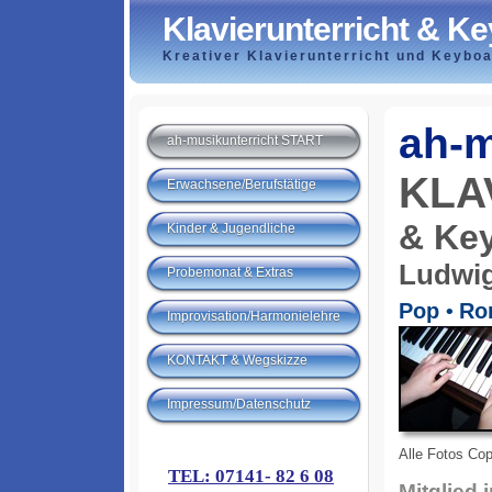
Klavierunterricht & K
Kreativer Klavierunterricht und Keyboa
ah-m
ah-musikunterricht START
KLA
Erwachsene/Berufstätige
& Key
Kinder & Jugendliche
Ludwi
Probemonat & Extras
Pop
Ro
•
Improvisation/Harmonielehre
KONTAKT & Wegskizze
Impressum/Datenschutz
Alle Fotos Cop
TEL: 07141- 82 6 08
Mitglied