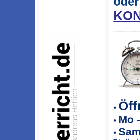
oder
KON
----------------------------
Öff
•
Mo -
•
Sam
•