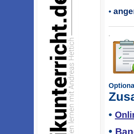
ange
•
----------------------------
+
Optiona
Zus
•
Onli
•
Ban