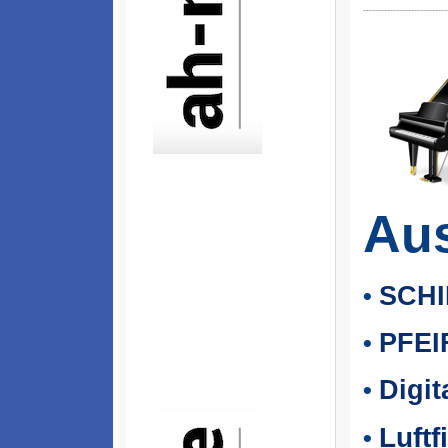
----------------------------
Aus
SCHI
•
PFEI
•
Digi
•
Luftf
•