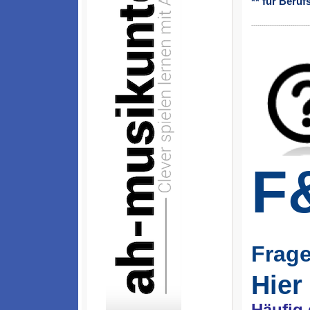
** für Beruf
----------------------------
F
Frag
Hier
Häufig 