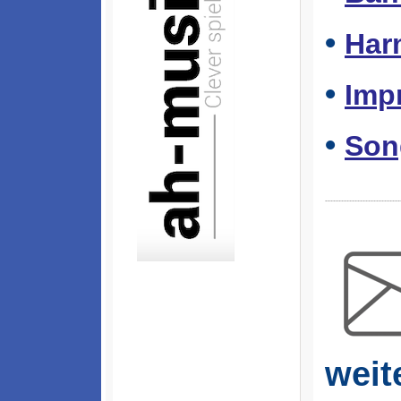
•
Har
•
Imp
•
Son
----------------------------
weit