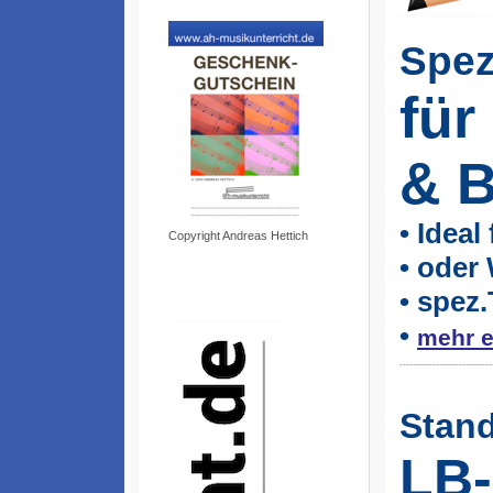
Spez
für
& B
• Ideal
Copyright Andreas Hettich
• oder
• spez
•
mehr e
----------------------------
Stand
LB-